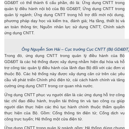
GD&ĐT có thể thành 6 cấu phần, đó là: Ứng dụng CNTT trong
quản lý điều hành nội bộ của Bộ GD&ĐT; Ứng dụng CNTT trong
quản lý ngành; Ứng dụng CNTT trong hỗ trợ đổi mới nội dung,
phương pháp dạy học và kiểm tra, đánh giá; Hạ tầng, thiết bị và
an toàn thông tin; Nguồn nhân lực sử dụng CNTT; Chính sách
ứng dụng CNTT.
Ông Nguyễn Sơn Hải – Cục trưởng Cục CNTT (Bộ GD&ĐT
Trong đó, ứng dụng CNTT trong quản lý điều hành của Bộ
GD&ĐT là các hệ thống được xây dựng nhằm hiện đại hóa và hỗ
trợ công tác quản lý điều hành của lãnh đạo Bộ đối với các đơn vị
thuộc Bộ. Các hệ thống này được xây dựng căn cứ trên các yêu
cầu về phát triển Chính phủ điện tử, cải cách hành chính và tăng
cường ứng dụng CNTT trong cơ quan nhà nước.
Ứng dụng CNTT phục vụ người dân là các ứng dụng hỗ trợ công
tác chỉ đạo điều hành, truyền tải thông tin và tạo công cụ giúp
người dân thực hiện các thủ tục hành chính thuộc thẩm quyền
thực hiện của Bộ. Gồm: Cổng thông tin điện tử; Cổng dịch vụ
công trực tuyến; Hệ thống một cửa điện tử.
Ứng dụng CNTT trong quản lý ngành gồm: Hệ thống dùng chung