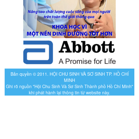
Bản quyền © 2011. HỘI CHU SINH VÀ SƠ SINH TP. HỒ CHÍ
MINH
Ghi rõ nguồn "Hội Chu Sinh Và Sơ Sinh Thành phồ Hồ Chí Minh"
khi phát hành lại thông tin từ website này.