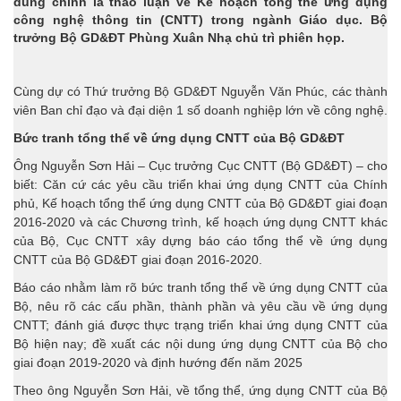
dung chính là thảo luận về Kế hoạch tổng thể ứng dụng
công nghệ thông tin (CNTT) trong ngành Giáo dục. Bộ
trưởng Bộ GD&ĐT Phùng Xuân Nhạ chủ trì phiên họp.
Cùng dự có Thứ trưởng Bộ GD&ĐT Nguyễn Văn Phúc, các thành
viên Ban chỉ đạo và đại diện 1 số doanh nghiệp lớn về công nghệ.
Bức tranh tổng thể về ứng dụng CNTT của Bộ GD&ĐT
Ông Nguyễn Sơn Hải – Cục trưởng Cục CNTT (Bộ GD&ĐT) – cho
biết: Căn cứ các yêu cầu triển khai ứng dụng CNTT của Chính
phủ, Kế hoạch tổng thể ứng dụng CNTT của Bộ GD&ĐT giai đoạn
2016-2020 và các Chương trình, kế hoạch ứng dụng CNTT khác
của Bộ, Cục CNTT xây dựng báo cáo tổng thể về ứng dụng
CNTT của Bộ GD&ĐT giai đoạn 2016-2020.
Báo cáo nhằm làm rõ bức tranh tổng thể về ứng dụng CNTT của
Bộ, nêu rõ các cấu phần, thành phần và yêu cầu về ứng dụng
CNTT; đánh giá được thực trạng triển khai ứng dụng CNTT của
Bộ hiện nay; đề xuất các nội dung ứng dụng CNTT của Bộ cho
giai đoạn 2019-2020 và định hướng đến năm 2025
Theo ông Nguyễn Sơn Hải, về tổng thể, ứng dụng CNTT của Bộ