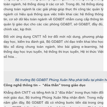
toàn ngành, hệ thống dùng ở các cơ sở. Trong đó, hệ thống dùng
chung toàn ngành là các giải pháp giúp thực thi công tác quản lý
ngành có hiệu quả thông qua việc triển khai các hệ thống thông
tin, cơ sở dữ liệu toàn ngành về GD&ĐT nhằm cung cấp thông tin
quản lý giáo dục cho các các phòng GD&ĐT, sở GD&ĐT, đầy đủ,
chính xác, kịp thời.
Đối với ứng dụng CNTT hỗ trợ đổi mới nội dung, phương pháp
dạy học, kiểm tra đánh giá, Bộ GD&ĐT chỉ đạo triển khai kho học
liệu số dùng chung toàn ngành, kho bài giảng e-learning, hệ
thống dạy học trực tuyến, hệ thống thi trực tuyến, Hệ tri thức Việt
số hóa…
Bộ trưởng Bộ GD&ĐT Phùng Xuân Nhạ phát biểu tại phiên 
Công nghệ thông tin – “đũa thần” trong giáo dục
Khẳng định CNTT và tiếng Anh là 2 “đũa thần” trong thực hiện đổi
mới giáo dục, Bộ trưởng Phùng Xuân Nhạ nhận định: Trong mấy
năm gần đây, Bộ GD&ĐT đã có những bước tiến dài trong ứng