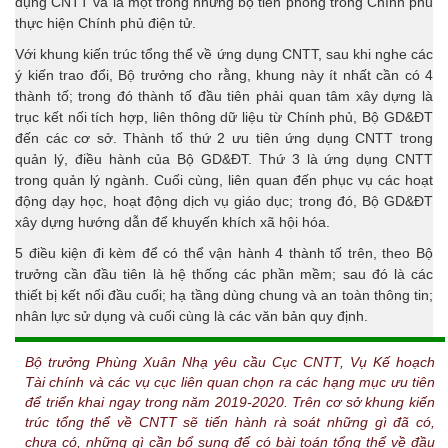
dụng CNTT và là một trong những bộ tiên phong trong Chính phủ
thực hiện Chính phủ điện tử.
Với khung kiến trúc tổng thể về ứng dụng CNTT, sau khi nghe các
ý kiến trao đổi, Bộ trưởng cho rằng, khung này ít nhất cần có 4
thành tố; trong đó thành tố đầu tiên phải quan tâm xây dựng là
trục kết nối tích hợp, liên thông dữ liệu từ Chính phủ, Bộ GD&ĐT
đến các cơ sở. Thành tố thứ 2 ưu tiên ứng dụng CNTT trong
quản lý, điều hành của Bộ GD&ĐT. Thứ 3 là ứng dụng CNTT
trong quản lý ngành. Cuối cùng, liên quan đến phục vụ các hoạt
động dạy học, hoạt động dịch vụ giáo dục; trong đó, Bộ GD&ĐT
xây dựng hướng dẫn để khuyến khích xã hội hóa.
5 điều kiện đi kèm để có thể vận hành 4 thành tố trên, theo Bộ
trưởng cần đầu tiên là hệ thống các phần mềm; sau đó là các
thiết bị kết nối đầu cuối; hạ tầng dùng chung và an toàn thông tin;
nhân lực sử dụng và cuối cùng là các văn bản quy định.
Bộ trưởng Phùng Xuân Nhạ yêu cầu Cục CNTT, Vụ Kế hoạch
Tài chính và các vụ cục liên quan chọn ra các hạng mục ưu tiên
để triển khai ngay trong năm 2019-2020. Trên cơ sở khung kiến
trúc tổng thể về CNTT sẽ tiến hành rà soát những gì đã có,
chưa có, những gì cần bổ sung để có bài toán tổng thể về đầu