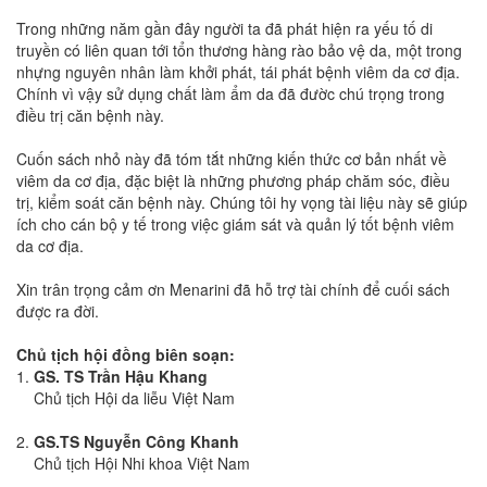
Trong những năm gần đây người ta đã phát hiện ra yếu tố di
truyền có liên quan tới tổn thương hàng rào bảo vệ da, một trong
nhựng nguyên nhân làm khởi phát, tái phát bệnh viêm da cơ địa.
Chính vì vậy sử dụng chất làm ẩm da đã đườc chú trọng trong
điều trị căn bệnh này.
Cuốn sách nhỏ này đã tóm tắt những kiến thức cơ bản nhất về
viêm da cơ địa, đặc biệt là những phương pháp chăm sóc, điều
trị, kiểm soát căn bệnh này. Chúng tôi hy vọng tài liệu này sẽ giúp
ích cho cán bộ y tế trong việc giám sát và quản lý tốt bệnh viêm
da cơ địa.
Xin trân trọng cảm ơn Menarini đã hỗ trợ tài chính để cuối sách
được ra đời.
Chủ tịch hội đồng biên soạn:
1.
GS. TS Trần Hậu Khang
Chủ tịch Hội da liễu Việt Nam
2.
GS.TS Nguyễn Công Khanh
Chủ tịch Hội Nhi khoa Việt Nam