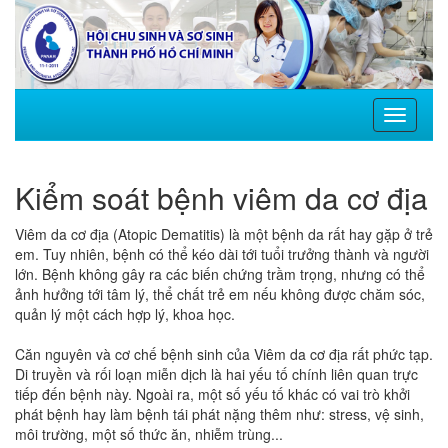
Toggle
navigati
Kiểm soát bệnh viêm da cơ địa
Viêm da cơ địa (Atopic Dematitis) là một bệnh da rất hay gặp ở trẻ
em. Tuy nhiên, bệnh có thể kéo dài tới tuổi trưởng thành và người
lớn. Bệnh không gây ra các biến chứng trầm trọng, nhưng có thể
ảnh hưởng tới tâm lý, thể chất trẻ em nếu không được chăm sóc,
quản lý một cách hợp lý, khoa học.
Căn nguyên và cơ chế bệnh sinh của Viêm da cơ địa rất phức tạp.
Di truyền và rối loạn miễn dịch là hai yếu tố chính liên quan trực
tiếp đến bệnh này. Ngoài ra, một số yếu tố khác có vai trò khởi
phát bệnh hay làm bệnh tái phát nặng thêm như: stress, vệ sinh,
môi trường, một số thức ăn, nhiễm trùng...