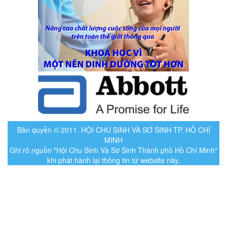
Bản quyền © 2011. HỘI CHU SINH VÀ SƠ SINH TP. HỒ CHÍ
MINH
Ghi rõ nguồn "Hội Chu Sinh Và Sơ Sinh Thành phồ Hồ Chí Minh"
khi phát hành lại thông tin từ website này.