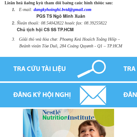
Lieân heä ñaêng kyù tham döï baèng caùc hình thöùc sau:
1.
E-mail:
dangkyhoinghi.bvtd@gmail.com
PGS TS Ngô Minh Xuân
Ñieän thoaïi: 08.54042822 hoaëc fax: 08.39255822
Chủ tịch hội CS SS TP.HCM
3.
Göûi thö veà ñòa chæ: Phoøng Keá Hoaïch Toång Hôïp –
Beänh vieän Töø Duõ, 284 Coáng Quyønh - Q1 – TP.HCM