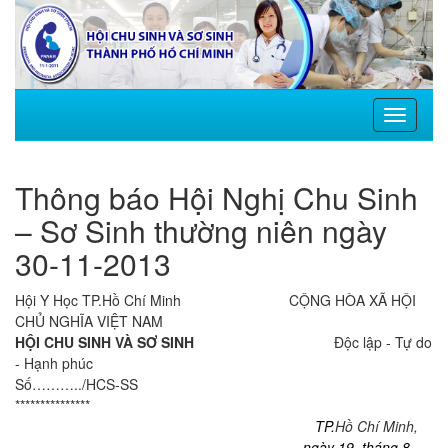
Toggle
navigati
Thông báo Hội Nghị Chu Sinh
– Sơ Sinh thường niên ngày
30-11-2013
Hội Y Học TP.Hồ Chí Minh
CỘNG HÒA XÃ HỘI
CHỦ NGHĨA VIỆT
NAM
HỘI CHU SINH VÀ SƠ SINH
Độc lập - Tự do
- Hạnh phúc
Số………../HCS-SS
***************
TP.
Hồ Chí Minh,
ngày 19
tháng 8