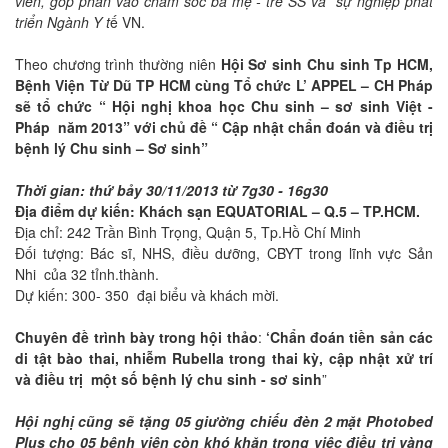
viên, góp phần vào chăm sóc bà mẹ - trẻ SS và
sự nghiệp phát
triển Ngành Y t
ế VN.
Theo chương trình thường niên
Hội Sơ sinh Chu sinh Tp HCM,
Bệnh Viện Từ Dũ TP HCM cùng Tổ chức L’ APPEL – CH Pháp
sẽ tổ chức “ Hội nghị khoa học Chu sinh – sơ sinh Việt -
Pháp
năm 2013” với chủ đề “ Cập nhật chẩn đoán và điều trị
bệnh lý Chu sinh – Sơ sinh”
Thời gian: thứ bảy 30/11/2013 từ 7g30 - 16g30
Địa điểm dự kiến: Khách sạn EQUATORIAL – Q.5 – TP.HCM.
Địa chỉ: 242 Trần Bình Trọng,
Quận 5, Tp.Hồ Chí Minh
Đối tượng: Bác sĩ, NHS, điều dưỡng, CBYT trong lĩnh vực Sản
Nhi
của 32 tỉnh.thành.
Dự kiến: 300- 350
đại biểu và khách mời.
Chuyên đề trình bày trong hội thảo
:
‘Chẩn đoán tiền sản các
di tật bào thai, nhiễm Rubella trong thai kỳ, cập nhật xử trí
và điều trị
một số bệnh lý chu sinh - sơ sinh
”
Hội nghị cũng sẽ tặng 05 giường chiếu đèn 2 mặt Photobed
Plus cho 05 bệnh viện còn khó khăn trong việc điều trị vàng