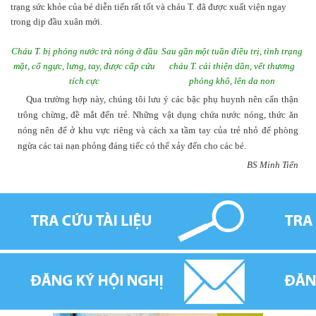
trạng sức khỏe của bé diễn tiến rất tốt và cháu T. đã được xuất viện ngay
trong dịp đầu xuân mới.
Cháu T. bị phỏng nước trà nóng ở đầu
Sau gần một tuần điều trị, tình trạng
mặt, cổ ngực, lưng, tay, được cấp cứu
cháu T. cải thiện dần, vết thương
tích cực
phỏng khô, lên da non
Qua trường hợp này, chúng tôi lưu ý các bậc phụ huynh nên cẩn thận
trông chừng, đề mắt đến trẻ. Những vật dụng chứa nước nóng, thức ăn
nóng nên để ở khu vực riêng và cách xa tầm tay của trẻ nhỏ để phòng
ngừa các tai nạn phỏng đáng tiếc có thể xảy đến cho các bé.
BS Minh Tiến