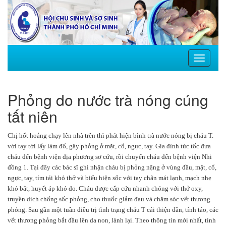
Toggle
navigati
Phỏng do nước trà nóng cúng
tất niên
Chị hốt hoảng chạy lên nhà trên thì phát hiện bình trà nước nóng bị cháu T.
với tay tới lấy làm đổ, gây phỏng ở mặt, cổ, ngực, tay. Gia đình tức tốc đưa
cháu đến bệnh viện địa phương sơ cứu, rồi chuyển cháu đến bệnh viện Nhi
đồng 1. Tại đây các bác sĩ ghi nhận cháu bị phỏng nặng ở vùng đầu, mặt, cổ,
ngực, tay, tím tái khó thở và biểu hiện sốc với tay chân mát lạnh, mạch nhẹ
khó bắt, huyết áp khó đo. Cháu được cấp cứu nhanh chóng với thở oxy,
truyền dịch chống sốc phỏng, cho thuốc giảm đau và chăm sóc vết thương
phỏng. Sau gần một tuần điều trị tình trạng cháu T cải thiện dần, tỉnh táo, các
vết thương phỏng bắt đầu lên da non, lành lại. Theo thông tin mới nhất, tình